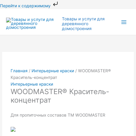
Перейти
Перейти к содержимому
к
Этот
Этот
Диапазон
Диапазон
Main
содержимому
Товары и услуги для
товар
товар
цен:
цен:
деревянного
Men
имеет
имеет
340.00₽
1,630.00₽
домостроения
несколько
несколько
–
–
вариаций.
вариаций.
3,066.00₽
5,793.00₽
Опции
Опции
можно
можно
выбрать
выбрать
на
на
Главная
/
Интерьерные краски
/ WOODMASTER®
странице
странице
Краситель-концентрат
товара.
товара.
Интерьерные краски
WOODMASTER® Краситель-
концентрат
Для пропиточных составов TM WOODMASTER