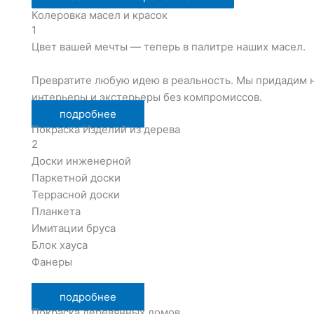
Колеровка масел и красок
1
Цвет вашей мечты — теперь в палитре наших масел.
Превратите любую идею в реальность. Мы придадим н
интерьеры и экстерьеры без компромиссов.
подробнее
Покраска Изделий из дерева
2
Доски инженерной
Паркетной доски
Террасной доски
Планкета
Имитации бруса
Блок хауса
Фанеры
подробнее
Покраска деревянных домов