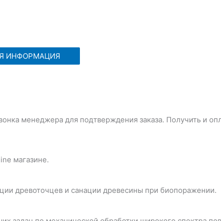
АЯ ИНФОРМАЦИЯ
вонка менеджера для подтверждения заказа. Получить и оплат
line магазине.
ации древоточцев и санации древесины при биопоражении.
их задач по механической обработки широкого спектра по