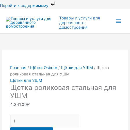
Перейти
Перейти к содержимому
к
Количество
Этот
Этот
Main
содержимому
Товары и услуги для
товара
товар
товар
деревянного
Men
Щетка
имеет
имеет
домостроения
роликовая
несколько
несколько
стальная
вариаций.
вариаций.
для
Опции
Опции
УШМ
можно
можно
выбрать
выбрать
на
на
Главная
/
Щётки Osborn
/
Щётки для УШМ
/ Щетка
странице
странице
роликовая стальная для УШМ
товара.
товара.
Щётки для УШМ
Щетка роликовая стальная для
УШМ
4,341.00
₽