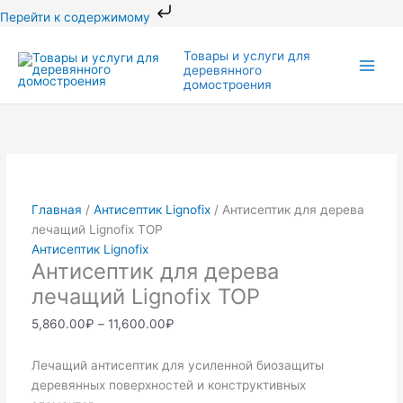
Перейти
Перейти к содержимому
к
Количество
Этот
Диапазон
Диапазон
Main
содержимому
Товары и услуги для
товара
товар
цен:
цен:
деревянного
Men
Антисептик
имеет
5,860.00₽
2,900.00₽
домостроения
для
несколько
–
–
дерева
вариаций.
11,600.00₽
14,300.00₽
лечащий
Опции
Lignofix
можно
TOP
выбрать
на
Главная
/
Антисептик Lignofix
/ Антисептик для дерева
странице
лечащий Lignofix TOP
товара.
Антисептик Lignofix
Антисептик для дерева
лечащий Lignofix TOP
5,860.00
₽
–
11,600.00
₽
Лечащий антисептик для усиленной биозащиты
деревянных поверхностей и конструктивных