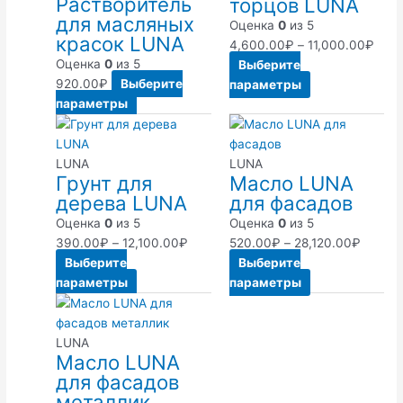
Растворитель
торцов LUNA
несколько
несколько
–
для масляных
вариаций.
вариаций.
11,0
Оценка
0
из 5
красок LUNA
Опции
Опции
4,600.00
₽
–
11,000.00
₽
можно
можно
Оценка
0
из 5
Выберите
выбрать
выбрать
920.00
₽
Выберите
параметры
на
на
параметры
странице
странице
Этот
Диапазон
Этот
Диапа
товара.
товара.
товар
цен:
товар
цен:
имеет
390.00₽
имеет
520.0
LUNA
LUNA
Грунт для
Масло LUNA
несколько
–
несколько
–
дерева LUNA
для фасадов
вариаций.
12,100.00₽
вариаций.
28,120
Опции
Опции
Оценка
0
из 5
Оценка
0
из 5
можно
можно
390.00
₽
–
12,100.00
₽
520.00
₽
–
28,120.00
₽
выбрать
выбрать
Выберите
Выберите
на
на
параметры
параметры
странице
странице
Этот
Диапазон
товара.
товара.
товар
цен:
имеет
650.00₽
LUNA
Масло LUNA
несколько
–
для фасадов
вариаций.
38,800.00₽
металлик
Опции