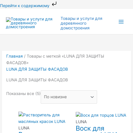
Перейти
Перейти к содержимому
к
Сортировка:
Main
содержимому
Товары и услуги для
самые
деревянного
Men
недавние
домостроения
Главная
/ Товары с меткой «LUNA ДЛЯ ЗАЩИТЫ
ФАСАДОВ»
LUNA ДЛЯ ЗАЩИТЫ ФАСАДОВ
LUNA ДЛЯ ЗАЩИТЫ ФАСАДОВ
Показаны все (5)
Этот
Этот
Диап
товар
товар
цен:
LUNA
Воск для
имеет
имеет
4,60
LUNA