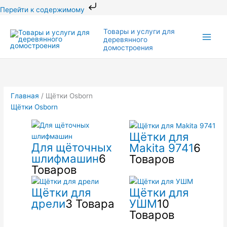
Перейти
Перейти к содержимому
к
Main
содержимому
Товары и услуги для
деревянного
Men
домостроения
Главная
/ Щётки Osborn
Щётки Osborn
Щётки для
Для щёточных
Makita 9741
6
шлифмашин
6
Товаров
Товаров
Щётки для
Щётки для
дрели
3 Товара
УШМ
10
Товаров